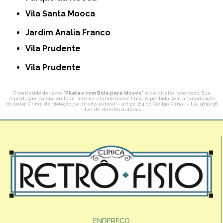
Vila Santa Mooca
Jardim Analia Franco
Vila Prudente
Vila Prudente
O conteúdo do texto "
Pilates com Bola para Idosos
" é de direito reservado. Sua
reprodução, parcial ou total, mesmo citando nossos links, é proibida sem a autorização
do autor. Crime de violação de direito autoral – artigo 184 do Código Penal –
Lei 9610/98
- Lei de direitos autorais
.
ENDEREÇO