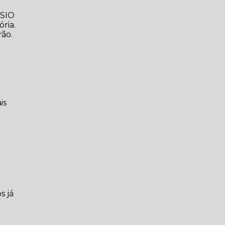
ISIO
ória.
rão.
is
s já