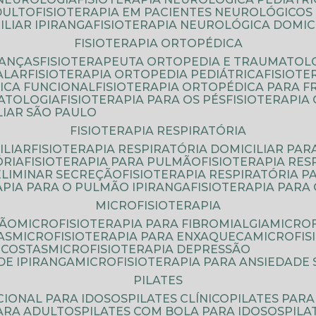
DULTO
FISIOTERAPIA EM PACIENTES NEUROLÓGICOS
ILIAR IPIRANGA
FISIOTERAPIA NEUROLÓGICA DOMIC
FISIOTERAPIA ORTOPÉDICA
IANÇAS
FISIOTERAPEUTA ORTOPEDIA E TRAUMATOL
ALAR
FISIOTERAPIA ORTOPEDIA PEDIÁTRICA
FISIOT
ICA FUNCIONAL
FISIOTERAPIA ORTOPÉDICA PARA 
MATOLOGIA
FISIOTERAPIA PARA OS PÉS
FISIOTERAPI
LIAR SÃO PAULO
FISIOTERAPIA RESPIRATÓRIA
ILIAR
FISIOTERAPIA RESPIRATÓRIA DOMICILIAR PAR
ÓRIA
FISIOTERAPIA PARA PULMÃO
FISIOTERAPIA RE
 ELIMINAR SECREÇÃO
FISIOTERAPIA RESPIRATÓRIA 
RAPIA PARA O PULMÃO IPIRANGA
FISIOTERAPIA PAR
MICROFISIOTERAPIA
SÃO
MICROFISIOTERAPIA PARA FIBROMIALGIA
MICRO
AS
MICROFISIOTERAPIA PARA ENXAQUECA
MICROFI
 COSTAS
MICROFISIOTERAPIA DEPRESSÃO
DE IPIRANGA
MICROFISIOTERAPIA PARA ANSIEDADE
PILATES
NCIONAL PARA IDOSOS
PILATES CLÍNICO
PILATES PAR
PARA ADULTOS
PILATES COM BOLA PARA IDOSOS
PIL