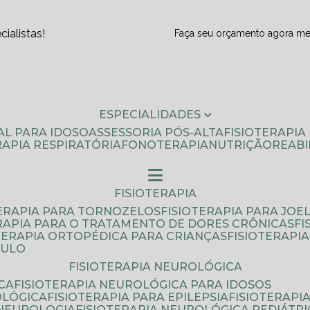
ialistas!
Faça seu orçamento agora m
ESPECIALIDADES
AL PARA IDOSO
ASSESSORIA PÓS-ALTA
FISIOTERAPI
ERAPIA RESPIRATÓRIA
FONOTERAPIA
NUTRIÇÃO
REAB
FISIOTERAPIA
TERAPIA PARA TORNOZELOS
FISIOTERAPIA PARA JOE
ERAPIA PARA O TRATAMENTO DE DORES CRÔNICAS
F
OTERAPIA ORTOPÉDICA PARA CRIANÇAS
FISIOTERAPI
AULO
FISIOTERAPIA NEUROLÓGICA
CA
FISIOTERAPIA NEUROLÓGICA PARA IDOSOS
OLÓGICA
FISIOTERAPIA PARA EPILEPSIA
FISIOTERAP
 NEUROLOGIA
FISIOTERAPIA NEUROLÓGICA PEDIÁTR