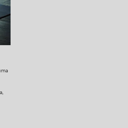
 uma
a,