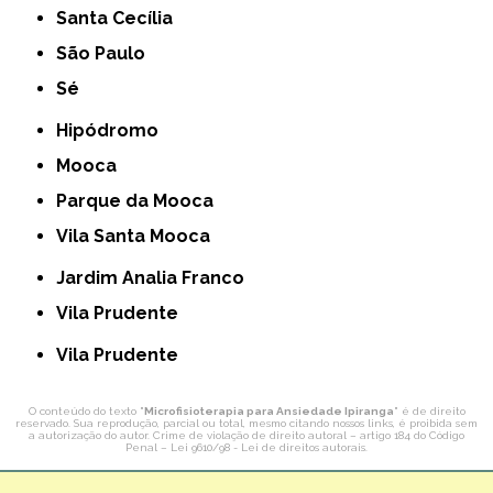
Santa Cecília
São Paulo
Sé
Hipódromo
Mooca
Parque da Mooca
Vila Santa Mooca
Jardim Analia Franco
Vila Prudente
Vila Prudente
O conteúdo do texto "
Microfisioterapia para Ansiedade Ipiranga
" é de direito
reservado. Sua reprodução, parcial ou total, mesmo citando nossos links, é proibida sem
a autorização do autor. Crime de violação de direito autoral – artigo 184 do Código
Penal –
Lei 9610/98 - Lei de direitos autorais
.