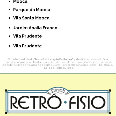
Mooca
Parque da Mooca
Vila Santa Mooca
Jardim Analia Franco
Vila Prudente
Vila Prudente
O conteúdo do texto "
Microfisioterapia Evolutiva
" é de direito reservado. Sua
reprodução, parcial ou total, mesmo citando nossos links, é proibida sem a autorização
do autor. Crime de violação de direito autoral – artigo 184 do Código Penal –
Lei 9610/98
- Lei de direitos autorais
.