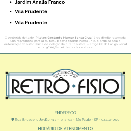
Jardim Analia Franco
Vila Prudente
Vila Prudente
O conteúdo do texto "
Pilates Gestante Marcar Santa Cruz
" é de direito reservado.
Sua reprodução, parcial ou total, mesmo citando nossos links, é proibida sem a
autorização do autor. Crime de violação de direito autoral – artigo 184 do Código Penal
–
Lei 9610/98 - Lei de direitos autorais
.
ENDEREÇO
Rua Brigadeiro Jordão, 312 - Ipiranga - São Paulo - SP - 04210-000
HORÁRIO DE ATENDIMENTO