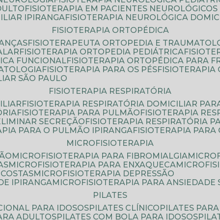
DULTO
FISIOTERAPIA EM PACIENTES NEUROLÓGICOS
ILIAR IPIRANGA
FISIOTERAPIA NEUROLÓGICA DOMIC
FISIOTERAPIA ORTOPÉDICA
IANÇAS
FISIOTERAPEUTA ORTOPEDIA E TRAUMATOL
ALAR
FISIOTERAPIA ORTOPEDIA PEDIÁTRICA
FISIOT
ICA FUNCIONAL
FISIOTERAPIA ORTOPÉDICA PARA 
MATOLOGIA
FISIOTERAPIA PARA OS PÉS
FISIOTERAPI
LIAR SÃO PAULO
FISIOTERAPIA RESPIRATÓRIA
ILIAR
FISIOTERAPIA RESPIRATÓRIA DOMICILIAR PAR
ÓRIA
FISIOTERAPIA PARA PULMÃO
FISIOTERAPIA RE
 ELIMINAR SECREÇÃO
FISIOTERAPIA RESPIRATÓRIA 
RAPIA PARA O PULMÃO IPIRANGA
FISIOTERAPIA PAR
MICROFISIOTERAPIA
SÃO
MICROFISIOTERAPIA PARA FIBROMIALGIA
MICRO
AS
MICROFISIOTERAPIA PARA ENXAQUECA
MICROFI
 COSTAS
MICROFISIOTERAPIA DEPRESSÃO
DE IPIRANGA
MICROFISIOTERAPIA PARA ANSIEDADE
PILATES
NCIONAL PARA IDOSOS
PILATES CLÍNICO
PILATES PAR
PARA ADULTOS
PILATES COM BOLA PARA IDOSOS
PIL