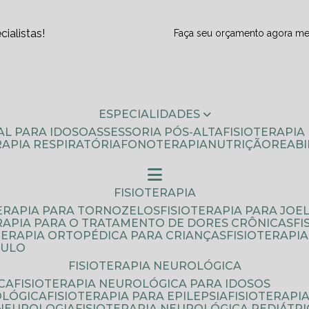
ialistas!
Faça seu orçamento agora m
ESPECIALIDADES
AL PARA IDOSO
ASSESSORIA PÓS-ALTA
FISIOTERAPI
ERAPIA RESPIRATÓRIA
FONOTERAPIA
NUTRIÇÃO
REAB
FISIOTERAPIA
TERAPIA PARA TORNOZELOS
FISIOTERAPIA PARA JOE
ERAPIA PARA O TRATAMENTO DE DORES CRÔNICAS
F
OTERAPIA ORTOPÉDICA PARA CRIANÇAS
FISIOTERAPI
AULO
FISIOTERAPIA NEUROLÓGICA
CA
FISIOTERAPIA NEUROLÓGICA PARA IDOSOS
OLÓGICA
FISIOTERAPIA PARA EPILEPSIA
FISIOTERAP
 NEUROLOGIA
FISIOTERAPIA NEUROLÓGICA PEDIÁTR