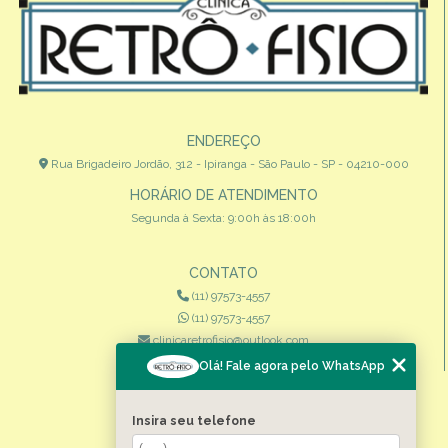
ENDEREÇO
Rua Brigadeiro Jordão, 312 - Ipiranga - São Paulo - SP - 04210-000
HORÁRIO DE ATENDIMENTO
Segunda à Sexta: 9:00h às 18:00h
CONTATO
(11) 97573-4557
(11) 97573-4557
clinicaretrofisio@outlook.com
Olá! Fale agora pelo WhatsApp
MENU
HOME
Insira seu telefone
QUEM SOMOS