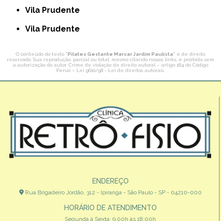
Vila Prudente
Vila Prudente
O conteúdo do texto "
Pilates Gestante Marcar Jardim Paulista
" é de direito
reservado. Sua reprodução, parcial ou total, mesmo citando nossos links, é proibida sem
a autorização do autor. Crime de violação de direito autoral – artigo 184 do Código
Penal –
Lei 9610/98 - Lei de direitos autorais
.
ENDEREÇO
Rua Brigadeiro Jordão, 312 - Ipiranga - São Paulo - SP - 04210-000
HORÁRIO DE ATENDIMENTO
Segunda à Sexta: 9:00h às 18:00h