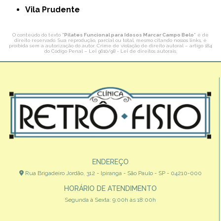
Vila Prudente
O conteúdo do texto "
Pilates Funcional para Idosos Marcar Campo Belo
" é de
direito reservado. Sua reprodução, parcial ou total, mesmo citando nossos links, é
proibida sem a autorização do autor. Crime de violação de direito autoral – artigo 184
do Código Penal –
Lei 9610/98 - Lei de direitos autorais
.
ENDEREÇO
Rua Brigadeiro Jordão, 312 - Ipiranga - São Paulo - SP - 04210-000
HORÁRIO DE ATENDIMENTO
Segunda à Sexta: 9:00h às 18:00h