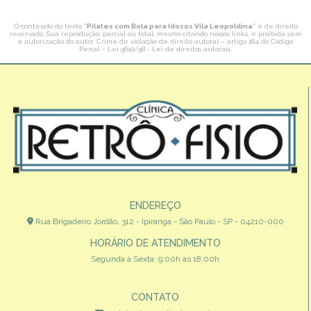
O conteúdo do texto "
Pilates com Bola para Idosos Vila Leopoldina
" é de direito
reservado. Sua reprodução, parcial ou total, mesmo citando nossos links, é proibida sem
a autorização do autor. Crime de violação de direito autoral – artigo 184 do Código
Penal –
Lei 9610/98 - Lei de direitos autorais
.
ENDEREÇO
Rua Brigadeiro Jordão, 312 - Ipiranga - São Paulo - SP - 04210-000
HORÁRIO DE ATENDIMENTO
Segunda à Sexta: 9:00h às 18:00h
CONTATO