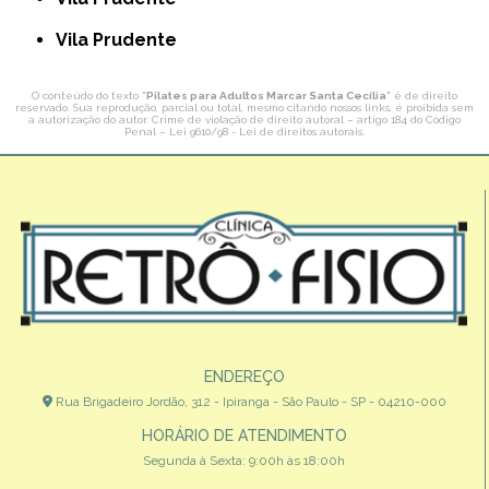
Vila Prudente
O conteúdo do texto "
Pilates para Adultos Marcar Santa Cecília
" é de direito
reservado. Sua reprodução, parcial ou total, mesmo citando nossos links, é proibida sem
a autorização do autor. Crime de violação de direito autoral – artigo 184 do Código
Penal –
Lei 9610/98 - Lei de direitos autorais
.
ENDEREÇO
Rua Brigadeiro Jordão, 312 - Ipiranga - São Paulo - SP - 04210-000
HORÁRIO DE ATENDIMENTO
Segunda à Sexta: 9:00h às 18:00h