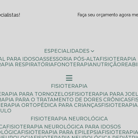
ialistas!
Faça seu orçamento agora m
ESPECIALIDADES
AL PARA IDOSO
ASSESSORIA PÓS-ALTA
FISIOTERAPI
ERAPIA RESPIRATÓRIA
FONOTERAPIA
NUTRIÇÃO
REAB
FISIOTERAPIA
TERAPIA PARA TORNOZELOS
FISIOTERAPIA PARA JOE
ERAPIA PARA O TRATAMENTO DE DORES CRÔNICAS
F
OTERAPIA ORTOPÉDICA PARA CRIANÇAS
FISIOTERAPI
AULO
FISIOTERAPIA NEUROLÓGICA
CA
FISIOTERAPIA NEUROLÓGICA PARA IDOSOS
OLÓGICA
FISIOTERAPIA PARA EPILEPSIA
FISIOTERAP
 NEUROLOGIA
FISIOTERAPIA NEUROLÓGICA PEDIÁTR