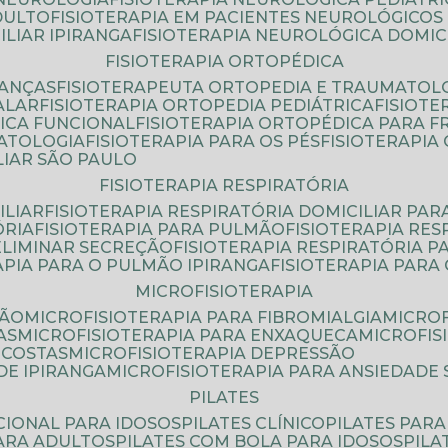
DULTO
FISIOTERAPIA EM PACIENTES NEUROLÓGICOS
ILIAR IPIRANGA
FISIOTERAPIA NEUROLÓGICA DOMIC
FISIOTERAPIA ORTOPÉDICA
IANÇAS
FISIOTERAPEUTA ORTOPEDIA E TRAUMATOL
ALAR
FISIOTERAPIA ORTOPEDIA PEDIÁTRICA
FISIOT
ICA FUNCIONAL
FISIOTERAPIA ORTOPÉDICA PARA 
MATOLOGIA
FISIOTERAPIA PARA OS PÉS
FISIOTERAPI
LIAR SÃO PAULO
FISIOTERAPIA RESPIRATÓRIA
ILIAR
FISIOTERAPIA RESPIRATÓRIA DOMICILIAR PAR
ÓRIA
FISIOTERAPIA PARA PULMÃO
FISIOTERAPIA RE
 ELIMINAR SECREÇÃO
FISIOTERAPIA RESPIRATÓRIA 
RAPIA PARA O PULMÃO IPIRANGA
FISIOTERAPIA PAR
MICROFISIOTERAPIA
SÃO
MICROFISIOTERAPIA PARA FIBROMIALGIA
MICRO
AS
MICROFISIOTERAPIA PARA ENXAQUECA
MICROFI
 COSTAS
MICROFISIOTERAPIA DEPRESSÃO
DE IPIRANGA
MICROFISIOTERAPIA PARA ANSIEDADE
PILATES
NCIONAL PARA IDOSOS
PILATES CLÍNICO
PILATES PAR
PARA ADULTOS
PILATES COM BOLA PARA IDOSOS
PIL