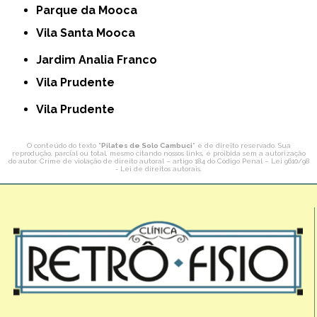
Parque da Mooca
Vila Santa Mooca
Jardim Analia Franco
Vila Prudente
Vila Prudente
O conteúdo do texto "
Pilates de Solo Cambuci
" é de direito reservado. Sua
reprodução, parcial ou total, mesmo citando nossos links, é proibida sem a autorização
do autor. Crime de violação de direito autoral – artigo 184 do Código Penal –
Lei 9610/98
- Lei de direitos autorais
.