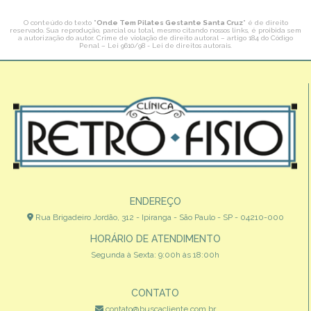
O conteúdo do texto "
Onde Tem Pilates Gestante Santa Cruz
" é de direito
reservado. Sua reprodução, parcial ou total, mesmo citando nossos links, é proibida sem
a autorização do autor. Crime de violação de direito autoral – artigo 184 do Código
Penal –
Lei 9610/98 - Lei de direitos autorais
.
ENDEREÇO
Rua Brigadeiro Jordão, 312 - Ipiranga - São Paulo - SP - 04210-000
HORÁRIO DE ATENDIMENTO
Segunda à Sexta: 9:00h às 18:00h
CONTATO
contato@buscacliente.com.br