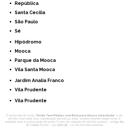
República
Santa Cecília
São Paulo
Sé
Hipódromo
Mooca
Parque da Mooca
Vila Santa Mooca
Jardim Analia Franco
Vila Prudente
Vila Prudente
O conteúdo do texto "
Onde Tem Pilates com Bola para Idosos Liberdade
" é de
direito reservado. Sua reprodução, parcial ou total, mesmo citando nossos links, é
proibida sem a autorização do autor. Crime de violação de direito autoral – artigo 184
do Código Penal –
Lei 9610/98 - Lei de direitos autorais
.