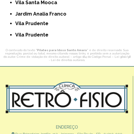
Vila Santa Mooca
Jardim Analia Franco
Vila Prudente
Vila Prudente
O conteúdo do texto "
Pilates para Idoso Santo Amaro
" é de direito reservado. Sua
reprodução, parcial ou total, mesmo citando nossos links, é proibida sem a autorização
do autor. Crime de violação de direito autoral – artigo 184 do Código Penal –
Lei 9610/98
- Lei de direitos autorais
.
ENDEREÇO
Rua Brigadeiro Jordão, 312 - Ipiranga - São Paulo - SP - 04210-000