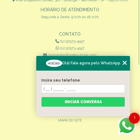
HORÁRIO DE ATENDIMENTO
Segunda à Sexta: 9:00h às 18:00h
CONTATO
(11) 97573-4557
(11) 97573-4557
clinicaretrofisio@outlook.com
Olá! Fale agora pelo WhatsApp
MENU
HOME
Insira seu telefone
QUEM SOMOS
ESPECIALIDADES
INICIAR CONVERSA
CONTATO
CATEGORIAS
1
MAPA DO SITE