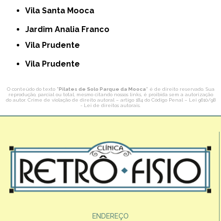
Vila Santa Mooca
Jardim Analia Franco
Vila Prudente
Vila Prudente
O conteúdo do texto "
Pilates de Solo Parque da Mooca
" é de direito reservado. Sua
reprodução, parcial ou total, mesmo citando nossos links, é proibida sem a autorização
do autor. Crime de violação de direito autoral – artigo 184 do Código Penal –
Lei 9610/98
- Lei de direitos autorais
.
ENDEREÇO