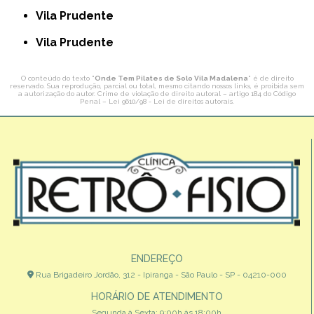
Vila Prudente
Vila Prudente
O conteúdo do texto "
Onde Tem Pilates de Solo Vila Madalena
" é de direito
reservado. Sua reprodução, parcial ou total, mesmo citando nossos links, é proibida sem
a autorização do autor. Crime de violação de direito autoral – artigo 184 do Código
Penal –
Lei 9610/98 - Lei de direitos autorais
.
ENDEREÇO
Rua Brigadeiro Jordão, 312 - Ipiranga - São Paulo - SP - 04210-000
HORÁRIO DE ATENDIMENTO
Segunda à Sexta: 9:00h às 18:00h