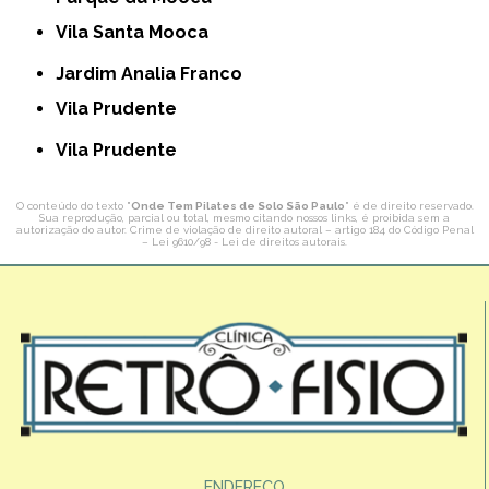
Vila Santa Mooca
Jardim Analia Franco
Vila Prudente
Vila Prudente
O conteúdo do texto "
Onde Tem Pilates de Solo São Paulo
" é de direito reservado.
Sua reprodução, parcial ou total, mesmo citando nossos links, é proibida sem a
autorização do autor. Crime de violação de direito autoral – artigo 184 do Código Penal
–
Lei 9610/98 - Lei de direitos autorais
.
ENDEREÇO