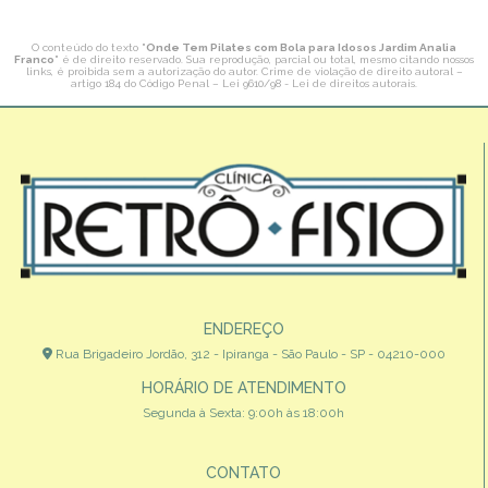
O conteúdo do texto "
Onde Tem Pilates com Bola para Idosos Jardim Analia
Franco
" é de direito reservado. Sua reprodução, parcial ou total, mesmo citando nossos
links, é proibida sem a autorização do autor. Crime de violação de direito autoral –
artigo 184 do Código Penal –
Lei 9610/98 - Lei de direitos autorais
.
ENDEREÇO
Rua Brigadeiro Jordão, 312 - Ipiranga - São Paulo - SP - 04210-000
HORÁRIO DE ATENDIMENTO
Segunda à Sexta: 9:00h às 18:00h
CONTATO