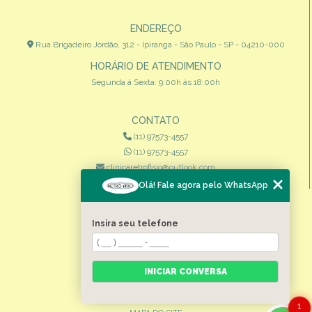
ENDEREÇO
Rua Brigadeiro Jordão, 312 - Ipiranga - São Paulo - SP - 04210-000
HORÁRIO DE ATENDIMENTO
Segunda à Sexta: 9:00h às 18:00h
CONTATO
(11) 97573-4557
(11) 97573-4557
clinicaretrofisio@outlook.com
Olá! Fale agora pelo WhatsApp
MENU
HOME
Insira seu telefone
QUEM SOMOS
ESPECIALIDADES
INICIAR CONVERSA
CONTATO
CATEGORIAS
1