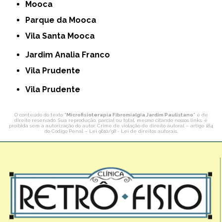
Mooca
Parque da Mooca
Vila Santa Mooca
Jardim Analia Franco
Vila Prudente
Vila Prudente
O conteúdo do texto "
Microfisioterapia Fibromialgia Jardim Paulistano
" é de
direito reservado. Sua reprodução, parcial ou total, mesmo citando nossos links, é
proibida sem a autorização do autor. Crime de violação de direito autoral – artigo 184
do Código Penal –
Lei 9610/98 - Lei de direitos autorais
.