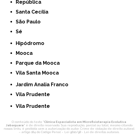
República
Santa Cecília
São Paulo
Sé
Hipódromo
Mooca
Parque da Mooca
Vila Santa Mooca
Jardim Analia Franco
Vila Prudente
Vila Prudente
O conteúdo do texto "
Clínica Especialista em Microfisioterapia Evolutiva
Jabaquara
" é de direito reservado. Sua reprodução, parcial ou total, mesmo citando
nossos links, é proibida sem a autorização do autor. Crime de violação de direito autoral
– artigo 184 do Código Penal –
Lei 9610/98 - Lei de direitos autorais
.