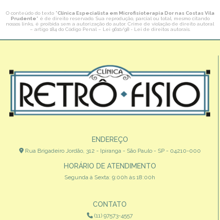
O conteúdo do texto "
Clínica Especialista em Microfisioterapia Dor nas Costas Vila
Prudente
" é de direito reservado. Sua reprodução, parcial ou total, mesmo citando
nossos links, é proibida sem a autorização do autor. Crime de violação de direito autoral
– artigo 184 do Código Penal –
Lei 9610/98 - Lei de direitos autorais
.
ENDEREÇO
Rua Brigadeiro Jordão, 312 - Ipiranga - São Paulo - SP - 04210-000
HORÁRIO DE ATENDIMENTO
Segunda à Sexta: 9:00h às 18:00h
CONTATO
(11) 97573-4557