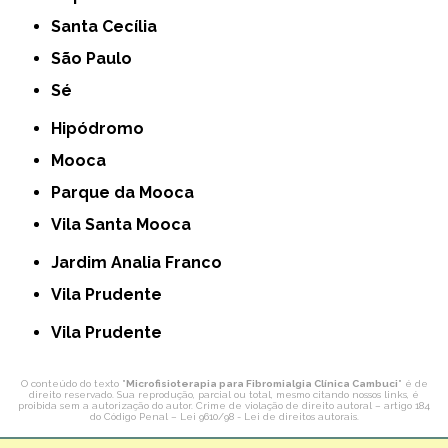
Santa Cecília
São Paulo
Sé
Hipódromo
Mooca
Parque da Mooca
Vila Santa Mooca
Jardim Analia Franco
Vila Prudente
Vila Prudente
O conteúdo do texto "
Microfisioterapia para Fibromialgia Clínica Cambuci
" é de
direito reservado. Sua reprodução, parcial ou total, mesmo citando nossos links, é
proibida sem a autorização do autor. Crime de violação de direito autoral – artigo 184
do Código Penal –
Lei 9610/98 - Lei de direitos autorais
.