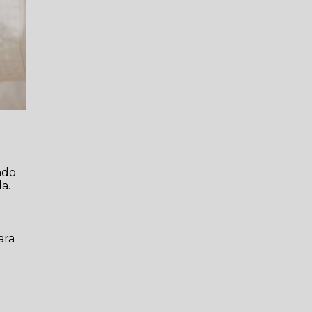
ndo
a.
ara