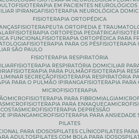
DULTO
FISIOTERAPIA EM PACIENTES NEUROLÓGICOS
ILIAR IPIRANGA
FISIOTERAPIA NEUROLÓGICA DOMIC
FISIOTERAPIA ORTOPÉDICA
IANÇAS
FISIOTERAPEUTA ORTOPEDIA E TRAUMATOL
ALAR
FISIOTERAPIA ORTOPEDIA PEDIÁTRICA
FISIOT
ICA FUNCIONAL
FISIOTERAPIA ORTOPÉDICA PARA 
MATOLOGIA
FISIOTERAPIA PARA OS PÉS
FISIOTERAPI
LIAR SÃO PAULO
FISIOTERAPIA RESPIRATÓRIA
ILIAR
FISIOTERAPIA RESPIRATÓRIA DOMICILIAR PAR
ÓRIA
FISIOTERAPIA PARA PULMÃO
FISIOTERAPIA RE
 ELIMINAR SECREÇÃO
FISIOTERAPIA RESPIRATÓRIA 
RAPIA PARA O PULMÃO IPIRANGA
FISIOTERAPIA PAR
MICROFISIOTERAPIA
SÃO
MICROFISIOTERAPIA PARA FIBROMIALGIA
MICRO
AS
MICROFISIOTERAPIA PARA ENXAQUECA
MICROFI
 COSTAS
MICROFISIOTERAPIA DEPRESSÃO
DE IPIRANGA
MICROFISIOTERAPIA PARA ANSIEDADE
PILATES
NCIONAL PARA IDOSOS
PILATES CLÍNICO
PILATES PAR
PARA ADULTOS
PILATES COM BOLA PARA IDOSOS
PIL