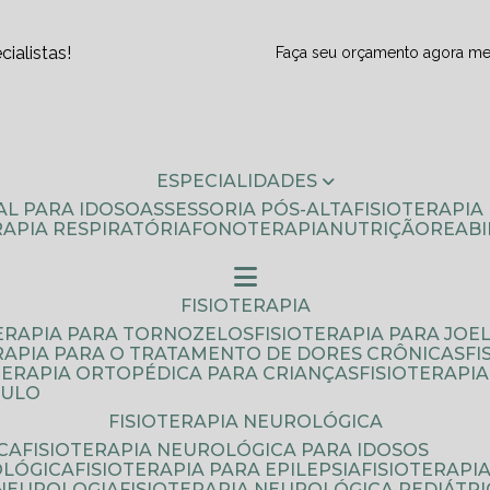
ialistas!
Faça seu orçamento agora m
ESPECIALIDADES
AL PARA IDOSO
ASSESSORIA PÓS-ALTA
FISIOTERAPI
ERAPIA RESPIRATÓRIA
FONOTERAPIA
NUTRIÇÃO
REAB
FISIOTERAPIA
TERAPIA PARA TORNOZELOS
FISIOTERAPIA PARA JOE
ERAPIA PARA O TRATAMENTO DE DORES CRÔNICAS
F
OTERAPIA ORTOPÉDICA PARA CRIANÇAS
FISIOTERAPI
AULO
FISIOTERAPIA NEUROLÓGICA
CA
FISIOTERAPIA NEUROLÓGICA PARA IDOSOS
OLÓGICA
FISIOTERAPIA PARA EPILEPSIA
FISIOTERAP
 NEUROLOGIA
FISIOTERAPIA NEUROLÓGICA PEDIÁTR