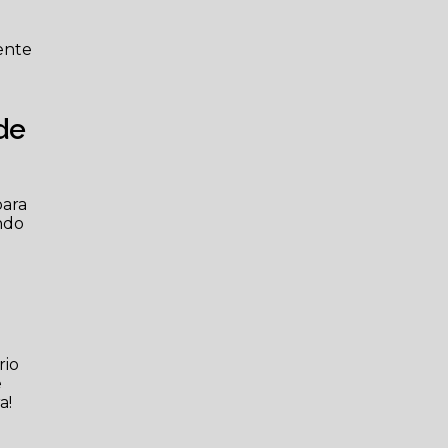
mente
de
para
ndo
rio
e
a!