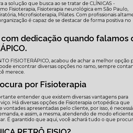
 a solução que busca ao se tratar de CLÍNICAS -
 Fisioterapia, Fisioterapia neurológica em São Paulo,
iratória, Microfisioterapia, Pilates. Com profissionais alta
organização é capaz de se destacar de forma positiva no
e com dedicação quando falamos 
ÁPICO.
NTO FISIOTERÁPICO, acabou de achar a melhor opção 
 pode encontrar diversas opções no ramo, sempre conta
cê merece.
cura por Fisioterapia
rtante entender que existem diversas vantagens para
viço. Há diversas opções de Fisioterapia ortopédica que
 vontades apresentadas pelo cliente, por isso, é necessá
demanda, e assim, a mesma, atendendo de modo eficient
izar. É garantido que aqui, você achará tudo o que procur
NICA RETRÔ FISIO?