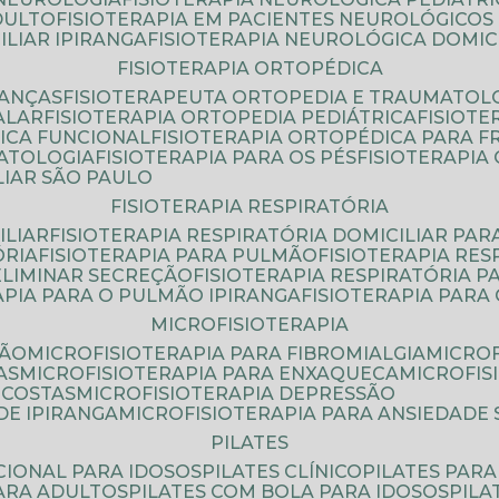
DULTO
FISIOTERAPIA EM PACIENTES NEUROLÓGICOS
ILIAR IPIRANGA
FISIOTERAPIA NEUROLÓGICA DOMIC
FISIOTERAPIA ORTOPÉDICA
IANÇAS
FISIOTERAPEUTA ORTOPEDIA E TRAUMATOL
ALAR
FISIOTERAPIA ORTOPEDIA PEDIÁTRICA
FISIOT
ICA FUNCIONAL
FISIOTERAPIA ORTOPÉDICA PARA 
MATOLOGIA
FISIOTERAPIA PARA OS PÉS
FISIOTERAPI
LIAR SÃO PAULO
FISIOTERAPIA RESPIRATÓRIA
ILIAR
FISIOTERAPIA RESPIRATÓRIA DOMICILIAR PAR
ÓRIA
FISIOTERAPIA PARA PULMÃO
FISIOTERAPIA RE
 ELIMINAR SECREÇÃO
FISIOTERAPIA RESPIRATÓRIA 
RAPIA PARA O PULMÃO IPIRANGA
FISIOTERAPIA PAR
MICROFISIOTERAPIA
SÃO
MICROFISIOTERAPIA PARA FIBROMIALGIA
MICRO
AS
MICROFISIOTERAPIA PARA ENXAQUECA
MICROFI
 COSTAS
MICROFISIOTERAPIA DEPRESSÃO
DE IPIRANGA
MICROFISIOTERAPIA PARA ANSIEDADE
PILATES
NCIONAL PARA IDOSOS
PILATES CLÍNICO
PILATES PAR
PARA ADULTOS
PILATES COM BOLA PARA IDOSOS
PIL