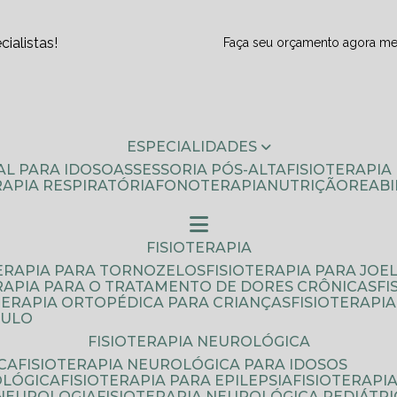
ialistas!
Faça seu orçamento agora m
ESPECIALIDADES
AL PARA IDOSO
ASSESSORIA PÓS-ALTA
FISIOTERAPI
ERAPIA RESPIRATÓRIA
FONOTERAPIA
NUTRIÇÃO
REAB
FISIOTERAPIA
TERAPIA PARA TORNOZELOS
FISIOTERAPIA PARA JOE
ERAPIA PARA O TRATAMENTO DE DORES CRÔNICAS
F
OTERAPIA ORTOPÉDICA PARA CRIANÇAS
FISIOTERAPI
AULO
FISIOTERAPIA NEUROLÓGICA
CA
FISIOTERAPIA NEUROLÓGICA PARA IDOSOS
OLÓGICA
FISIOTERAPIA PARA EPILEPSIA
FISIOTERAP
 NEUROLOGIA
FISIOTERAPIA NEUROLÓGICA PEDIÁTR