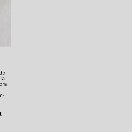
ndo
ara
ora.
m-
a