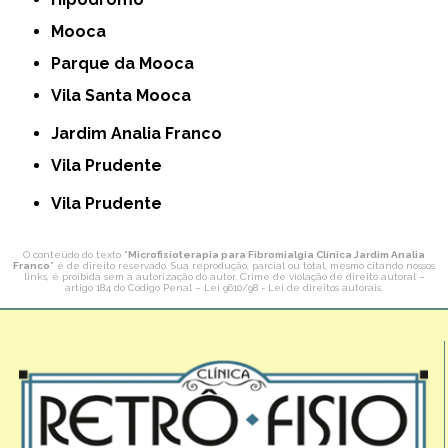
Mooca
Parque da Mooca
Vila Santa Mooca
Jardim Analia Franco
Vila Prudente
Vila Prudente
O conteúdo do texto "
Microfisioterapia para Fibromialgia Clínica Jardim Analia
Franco
" é de direito reservado. Sua reprodução, parcial ou total, mesmo citando nossos
links, é proibida sem a autorização do autor. Crime de violação de direito autoral –
artigo 184 do Código Penal –
Lei 9610/98 - Lei de direitos autorais
.