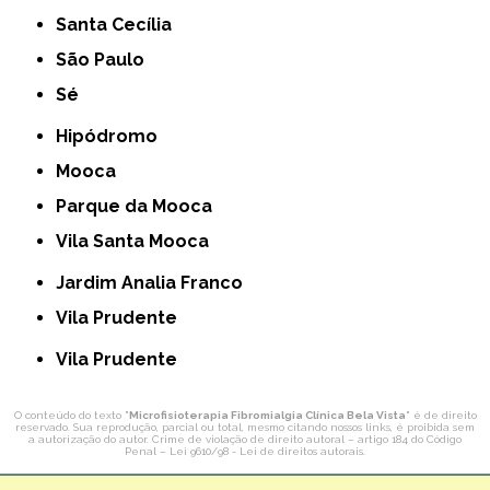
Santa Cecília
São Paulo
Sé
Hipódromo
Mooca
Parque da Mooca
Vila Santa Mooca
Jardim Analia Franco
Vila Prudente
Vila Prudente
O conteúdo do texto "
Microfisioterapia Fibromialgia Clínica Bela Vista
" é de direito
reservado. Sua reprodução, parcial ou total, mesmo citando nossos links, é proibida sem
a autorização do autor. Crime de violação de direito autoral – artigo 184 do Código
Penal –
Lei 9610/98 - Lei de direitos autorais
.