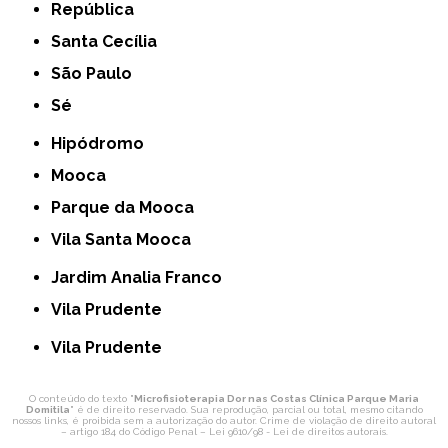
República
Santa Cecília
São Paulo
Sé
Hipódromo
Mooca
Parque da Mooca
Vila Santa Mooca
Jardim Analia Franco
Vila Prudente
Vila Prudente
O conteúdo do texto "
Microfisioterapia Dor nas Costas Clínica Parque Maria
Domitila
" é de direito reservado. Sua reprodução, parcial ou total, mesmo citando
nossos links, é proibida sem a autorização do autor. Crime de violação de direito autoral
– artigo 184 do Código Penal –
Lei 9610/98 - Lei de direitos autorais
.