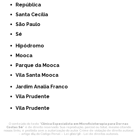
República
Santa Cecília
São Paulo
Sé
Hipódromo
Mooca
Parque da Mooca
Vila Santa Mooca
Jardim Analia Franco
Vila Prudente
Vila Prudente
O conteúdo do texto "
Clínica Especialista em Microfisioterapia para Dor nas
Costas Sé
" é de direito reservado. Sua reprodução, parcial ou total, mesmo citando
nossos links, é proibida sem a autorização do autor. Crime de violação de direito autoral
– artigo 184 do Código Penal –
Lei 9610/98 - Lei de direitos autorais
.