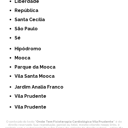
Liberdade
República
Santa Cecília
São Paulo
Sé
Hipódromo
Mooca
Parque da Mooca
Vila Santa Mooca
Jardim Analia Franco
Vila Prudente
Vila Prudente
O conteúdo do texto "
Onde Tem Fisioterapia Cardiológica Vila Prudente
" é de
direito reservado. Sua reprodução, parcial ou total, mesmo citando nossos links, é
proibida sem a autorização do autor. Crime de violação de direito autoral – artigo 184