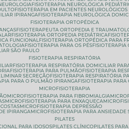
 NEUROLOGIA
FISIOTERAPIA NEUROLÓGICA PEDIÁTR
DULTO
FISIOTERAPIA EM PACIENTES NEUROLÓGICOS
ILIAR IPIRANGA
FISIOTERAPIA NEUROLÓGICA DOMIC
FISIOTERAPIA ORTOPÉDICA
IANÇAS
FISIOTERAPEUTA ORTOPEDIA E TRAUMATOL
ALAR
FISIOTERAPIA ORTOPEDIA PEDIÁTRICA
FISIOT
ICA FUNCIONAL
FISIOTERAPIA ORTOPÉDICA PARA 
MATOLOGIA
FISIOTERAPIA PARA OS PÉS
FISIOTERAPI
LIAR SÃO PAULO
FISIOTERAPIA RESPIRATÓRIA
ILIAR
FISIOTERAPIA RESPIRATÓRIA DOMICILIAR PAR
ÓRIA
FISIOTERAPIA PARA PULMÃO
FISIOTERAPIA RE
 ELIMINAR SECREÇÃO
FISIOTERAPIA RESPIRATÓRIA 
RAPIA PARA O PULMÃO IPIRANGA
FISIOTERAPIA PAR
MICROFISIOTERAPIA
SÃO
MICROFISIOTERAPIA PARA FIBROMIALGIA
MICRO
AS
MICROFISIOTERAPIA PARA ENXAQUECA
MICROFI
 COSTAS
MICROFISIOTERAPIA DEPRESSÃO
DE IPIRANGA
MICROFISIOTERAPIA PARA ANSIEDADE
PILATES
NCIONAL PARA IDOSOS
PILATES CLÍNICO
PILATES PAR