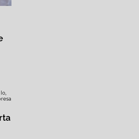
e
lo,
presa
rta