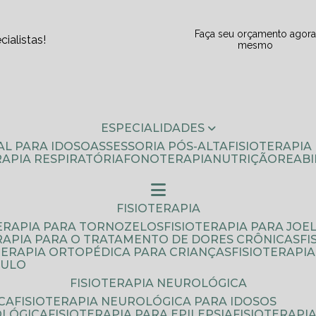
Faça seu orçamento agor
ialistas!
mesmo
ESPECIALIDADES
AL PARA IDOSO
ASSESSORIA PÓS-ALTA
FISIOTERAPI
ERAPIA RESPIRATÓRIA
FONOTERAPIA
NUTRIÇÃO
REAB
FISIOTERAPIA
TERAPIA PARA TORNOZELOS
FISIOTERAPIA PARA JOE
ERAPIA PARA O TRATAMENTO DE DORES CRÔNICAS
F
OTERAPIA ORTOPÉDICA PARA CRIANÇAS
FISIOTERAPI
AULO
FISIOTERAPIA NEUROLÓGICA
CA
FISIOTERAPIA NEUROLÓGICA PARA IDOSOS
OLÓGICA
FISIOTERAPIA PARA EPILEPSIA
FISIOTERAP