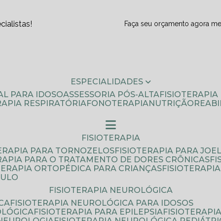
ialistas!
Faça seu orçamento agora m
ESPECIALIDADES
AL PARA IDOSO
ASSESSORIA PÓS-ALTA
FISIOTERAPI
ERAPIA RESPIRATÓRIA
FONOTERAPIA
NUTRIÇÃO
REAB
FISIOTERAPIA
TERAPIA PARA TORNOZELOS
FISIOTERAPIA PARA JOE
ERAPIA PARA O TRATAMENTO DE DORES CRÔNICAS
F
OTERAPIA ORTOPÉDICA PARA CRIANÇAS
FISIOTERAPI
AULO
FISIOTERAPIA NEUROLÓGICA
CA
FISIOTERAPIA NEUROLÓGICA PARA IDOSOS
OLÓGICA
FISIOTERAPIA PARA EPILEPSIA
FISIOTERAP
 NEUROLOGIA
FISIOTERAPIA NEUROLÓGICA PEDIÁTR