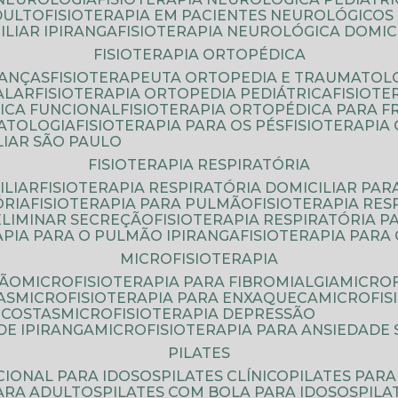
DULTO
FISIOTERAPIA EM PACIENTES NEUROLÓGICOS
ILIAR IPIRANGA
FISIOTERAPIA NEUROLÓGICA DOMIC
FISIOTERAPIA ORTOPÉDICA
IANÇAS
FISIOTERAPEUTA ORTOPEDIA E TRAUMATOL
ALAR
FISIOTERAPIA ORTOPEDIA PEDIÁTRICA
FISIOT
ICA FUNCIONAL
FISIOTERAPIA ORTOPÉDICA PARA 
MATOLOGIA
FISIOTERAPIA PARA OS PÉS
FISIOTERAPI
LIAR SÃO PAULO
FISIOTERAPIA RESPIRATÓRIA
ILIAR
FISIOTERAPIA RESPIRATÓRIA DOMICILIAR PAR
ÓRIA
FISIOTERAPIA PARA PULMÃO
FISIOTERAPIA RE
 ELIMINAR SECREÇÃO
FISIOTERAPIA RESPIRATÓRIA 
RAPIA PARA O PULMÃO IPIRANGA
FISIOTERAPIA PAR
MICROFISIOTERAPIA
SÃO
MICROFISIOTERAPIA PARA FIBROMIALGIA
MICRO
AS
MICROFISIOTERAPIA PARA ENXAQUECA
MICROFI
 COSTAS
MICROFISIOTERAPIA DEPRESSÃO
DE IPIRANGA
MICROFISIOTERAPIA PARA ANSIEDADE
PILATES
NCIONAL PARA IDOSOS
PILATES CLÍNICO
PILATES PAR
PARA ADULTOS
PILATES COM BOLA PARA IDOSOS
PIL