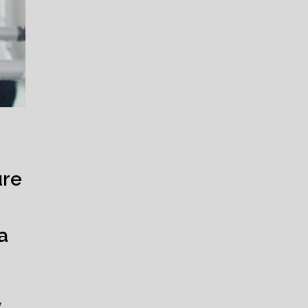
ure
a
,