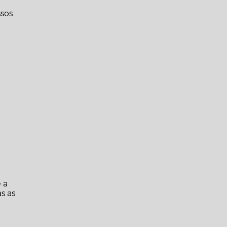
ssos
 a
s as