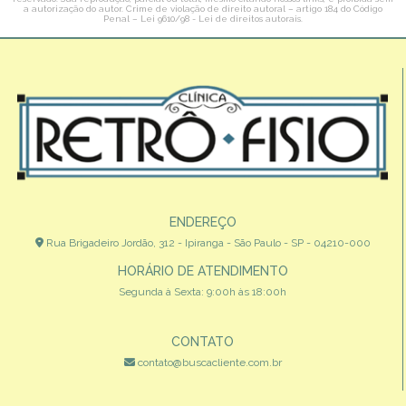
a autorização do autor. Crime de violação de direito autoral – artigo 184 do Código
Penal –
Lei 9610/98 - Lei de direitos autorais
.
ENDEREÇO
Rua Brigadeiro Jordão, 312 - Ipiranga - São Paulo - SP - 04210-000
HORÁRIO DE ATENDIMENTO
Segunda à Sexta: 9:00h às 18:00h
CONTATO
contato@buscacliente.com.br