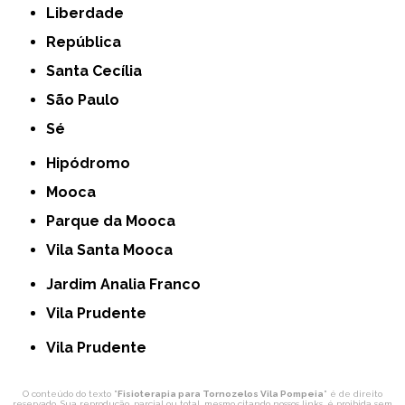
Liberdade
República
Santa Cecília
São Paulo
Sé
Hipódromo
Mooca
Parque da Mooca
Vila Santa Mooca
Jardim Analia Franco
Vila Prudente
Vila Prudente
O conteúdo do texto "
Fisioterapia para Tornozelos Vila Pompeia
" é de direito
reservado. Sua reprodução, parcial ou total, mesmo citando nossos links, é proibida sem