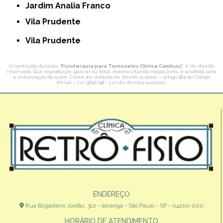
Jardim Analia Franco
Vila Prudente
Vila Prudente
O conteúdo do texto "
Fisioterapia para Tornozelos Clínica Cambuci
" é de direito
reservado. Sua reprodução, parcial ou total, mesmo citando nossos links, é proibida sem
a autorização do autor. Crime de violação de direito autoral – artigo 184 do Código
Penal –
Lei 9610/98 - Lei de direitos autorais
.
ENDEREÇO
Rua Brigadeiro Jordão, 312 - Ipiranga - São Paulo - SP - 04210-000
HORÁRIO DE ATENDIMENTO