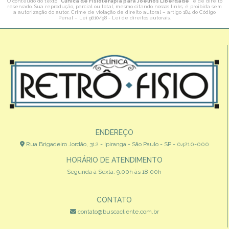
O conteúdo do texto "
Clínica de Fisioterapia para Joelhos Liberdade
" é de direito
reservado. Sua reprodução, parcial ou total, mesmo citando nossos links, é proibida sem
a autorização do autor. Crime de violação de direito autoral – artigo 184 do Código
Penal –
Lei 9610/98 - Lei de direitos autorais
.
ENDEREÇO
Rua Brigadeiro Jordão, 312 - Ipiranga - São Paulo - SP - 04210-000
HORÁRIO DE ATENDIMENTO
Segunda à Sexta: 9:00h às 18:00h
CONTATO
contato@buscacliente.com.br