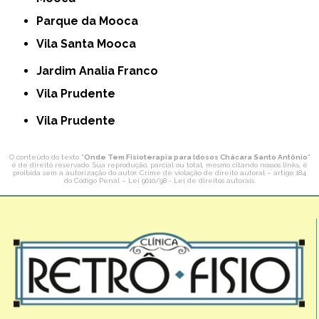
Parque da Mooca
Vila Santa Mooca
Jardim Analia Franco
Vila Prudente
Vila Prudente
O conteúdo do texto "
Onde Tem Fisioterapia para Idosos Chácara Santo Antônio
"
é de direito reservado. Sua reprodução, parcial ou total, mesmo citando nossos links, é
proibida sem a autorização do autor. Crime de violação de direito autoral – artigo 184
do Código Penal –
Lei 9610/98 - Lei de direitos autorais
.