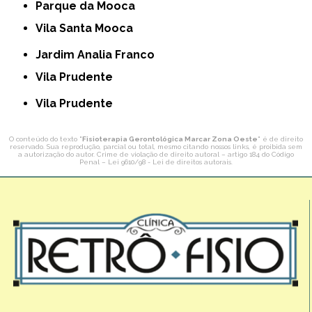
Parque da Mooca
Vila Santa Mooca
Jardim Analia Franco
Vila Prudente
Vila Prudente
O conteúdo do texto "
Fisioterapia Gerontológica Marcar Zona Oeste
" é de direito
reservado. Sua reprodução, parcial ou total, mesmo citando nossos links, é proibida sem
a autorização do autor. Crime de violação de direito autoral – artigo 184 do Código
Penal –
Lei 9610/98 - Lei de direitos autorais
.