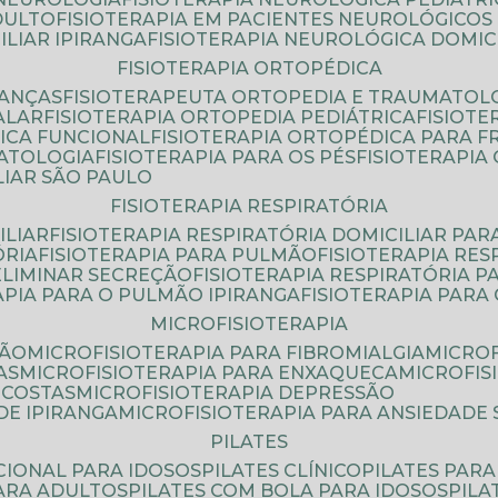
DULTO
FISIOTERAPIA EM PACIENTES NEUROLÓGICOS
ILIAR IPIRANGA
FISIOTERAPIA NEUROLÓGICA DOMIC
FISIOTERAPIA ORTOPÉDICA
IANÇAS
FISIOTERAPEUTA ORTOPEDIA E TRAUMATOL
ALAR
FISIOTERAPIA ORTOPEDIA PEDIÁTRICA
FISIOT
ICA FUNCIONAL
FISIOTERAPIA ORTOPÉDICA PARA 
MATOLOGIA
FISIOTERAPIA PARA OS PÉS
FISIOTERAPI
LIAR SÃO PAULO
FISIOTERAPIA RESPIRATÓRIA
ILIAR
FISIOTERAPIA RESPIRATÓRIA DOMICILIAR PAR
ÓRIA
FISIOTERAPIA PARA PULMÃO
FISIOTERAPIA RE
 ELIMINAR SECREÇÃO
FISIOTERAPIA RESPIRATÓRIA 
RAPIA PARA O PULMÃO IPIRANGA
FISIOTERAPIA PAR
MICROFISIOTERAPIA
SÃO
MICROFISIOTERAPIA PARA FIBROMIALGIA
MICRO
AS
MICROFISIOTERAPIA PARA ENXAQUECA
MICROFI
 COSTAS
MICROFISIOTERAPIA DEPRESSÃO
DE IPIRANGA
MICROFISIOTERAPIA PARA ANSIEDADE
PILATES
NCIONAL PARA IDOSOS
PILATES CLÍNICO
PILATES PAR
PARA ADULTOS
PILATES COM BOLA PARA IDOSOS
PIL