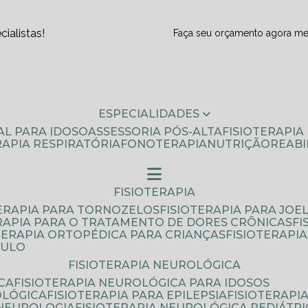
ialistas!
Faça seu orçamento agora m
ESPECIALIDADES
AL PARA IDOSO
ASSESSORIA PÓS-ALTA
FISIOTERAPI
ERAPIA RESPIRATÓRIA
FONOTERAPIA
NUTRIÇÃO
REAB
FISIOTERAPIA
TERAPIA PARA TORNOZELOS
FISIOTERAPIA PARA JOE
ERAPIA PARA O TRATAMENTO DE DORES CRÔNICAS
F
OTERAPIA ORTOPÉDICA PARA CRIANÇAS
FISIOTERAPI
AULO
FISIOTERAPIA NEUROLÓGICA
CA
FISIOTERAPIA NEUROLÓGICA PARA IDOSOS
OLÓGICA
FISIOTERAPIA PARA EPILEPSIA
FISIOTERAP
 NEUROLOGIA
FISIOTERAPIA NEUROLÓGICA PEDIÁTR