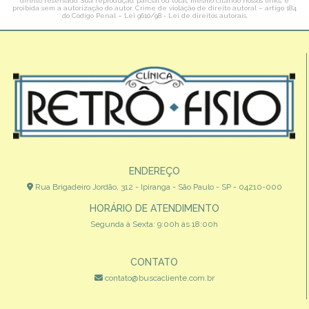
direito reservado. Sua reprodução, parcial ou total, mesmo citando nossos links, é
proibida sem a autorização do autor. Crime de violação de direito autoral – artigo 184
do Código Penal –
Lei 9610/98 - Lei de direitos autorais
.
ENDEREÇO
Rua Brigadeiro Jordão, 312 - Ipiranga - São Paulo - SP - 04210-000
HORÁRIO DE ATENDIMENTO
Segunda à Sexta: 9:00h às 18:00h
CONTATO
contato@buscacliente.com.br