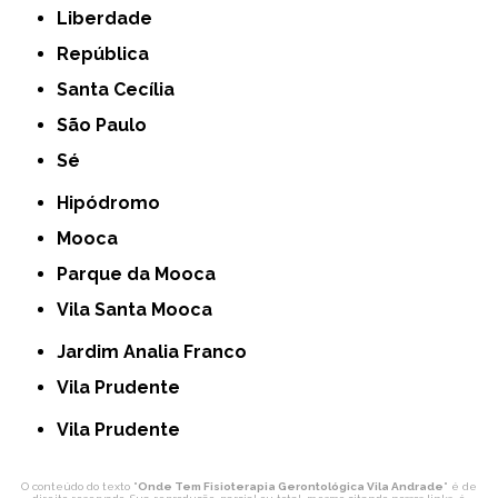
Liberdade
República
Santa Cecília
São Paulo
Sé
Hipódromo
Mooca
Parque da Mooca
Vila Santa Mooca
Jardim Analia Franco
Vila Prudente
Vila Prudente
O conteúdo do texto "
Onde Tem Fisioterapia Gerontológica Vila Andrade
" é de