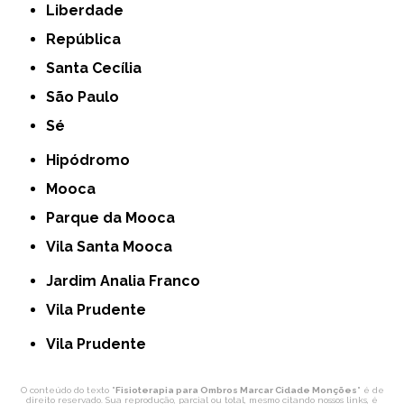
Liberdade
República
Santa Cecília
São Paulo
Sé
Hipódromo
Mooca
Parque da Mooca
Vila Santa Mooca
Jardim Analia Franco
Vila Prudente
Vila Prudente
O conteúdo do texto "
Fisioterapia para Ombros Marcar Cidade Monções
" é de
direito reservado. Sua reprodução, parcial ou total, mesmo citando nossos links, é