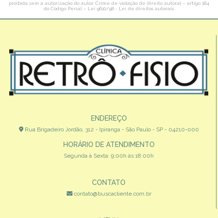
proibida sem a autorização do autor. Crime de violação de direito autoral – artigo 184
do Código Penal –
Lei 9610/98 - Lei de direitos autorais
.
ENDEREÇO
Rua Brigadeiro Jordão, 312 - Ipiranga - São Paulo - SP - 04210-000
HORÁRIO DE ATENDIMENTO
Segunda à Sexta: 9:00h às 18:00h
CONTATO
contato@buscacliente.com.br