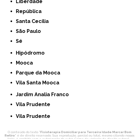
Liberdade
República
Santa Cecília
São Paulo
Sé
Hipódromo
Mooca
Parque da Mooca
Vila Santa Mooca
Jardim Analia Franco
Vila Prudente
Vila Prudente
O conteúdo do texto "
Fisioterapia Domiciliar para Terceira Idade Marcar Bom
Retiro
" é de direito reservado. Sua reprodução, parcial ou total, mesmo citando nossos
links, é proibida sem a autorização do autor. Crime de violação de direito autoral –