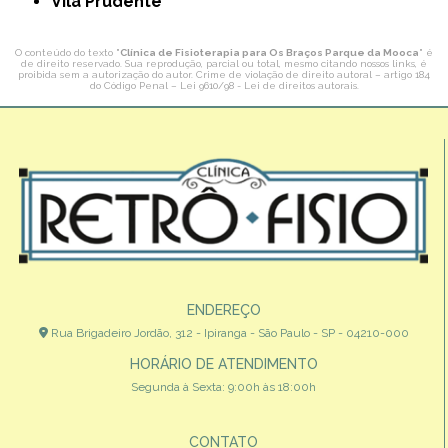
Vila Prudente
O conteúdo do texto "
Clínica de Fisioterapia para Os Braços Parque da Mooca
" é
de direito reservado. Sua reprodução, parcial ou total, mesmo citando nossos links, é
proibida sem a autorização do autor. Crime de violação de direito autoral – artigo 184
do Código Penal –
Lei 9610/98 - Lei de direitos autorais
.
ENDEREÇO
Rua Brigadeiro Jordão, 312 - Ipiranga - São Paulo - SP - 04210-000
HORÁRIO DE ATENDIMENTO
Segunda à Sexta: 9:00h às 18:00h
CONTATO