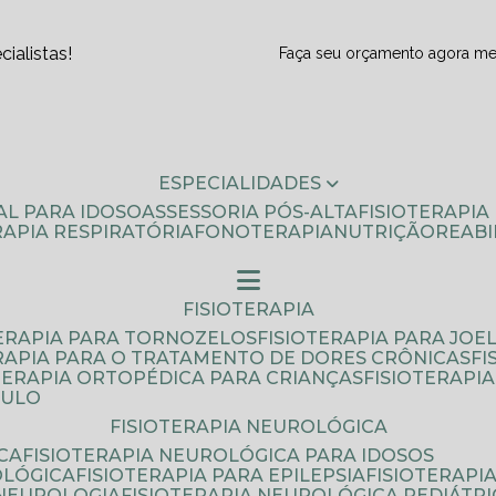
ialistas!
Faça seu orçamento agora m
ESPECIALIDADES
AL PARA IDOSO
ASSESSORIA PÓS-ALTA
FISIOTERAPI
ERAPIA RESPIRATÓRIA
FONOTERAPIA
NUTRIÇÃO
REAB
FISIOTERAPIA
TERAPIA PARA TORNOZELOS
FISIOTERAPIA PARA JOE
ERAPIA PARA O TRATAMENTO DE DORES CRÔNICAS
F
OTERAPIA ORTOPÉDICA PARA CRIANÇAS
FISIOTERAPI
AULO
FISIOTERAPIA NEUROLÓGICA
CA
FISIOTERAPIA NEUROLÓGICA PARA IDOSOS
OLÓGICA
FISIOTERAPIA PARA EPILEPSIA
FISIOTERAP
 NEUROLOGIA
FISIOTERAPIA NEUROLÓGICA PEDIÁTR