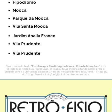
Hipódromo
Mooca
Parque da Mooca
Vila Santa Mooca
Jardim Analia Franco
Vila Prudente
Vila Prudente
O conteúdo do texto "
Fisioterapia Cardiológica Marcar Cidade Monções
" é de
direito reservado. Sua reprodução, parcial ou total, mesmo citando nossos links, é
proibida sem a autorização do autor. Crime de violação de direito autoral – artigo 184
do Código Penal –
Lei 9610/98 - Lei de direitos autorais
.