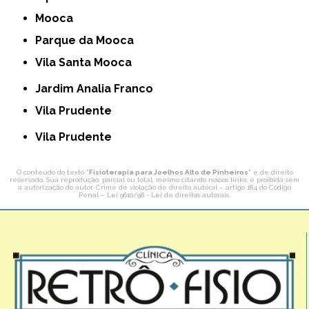
Mooca
Parque da Mooca
Vila Santa Mooca
Jardim Analia Franco
Vila Prudente
Vila Prudente
O conteúdo do texto "
Fisioterapia para Joelhos Alto de Pinheiros
" é de direito
reservado. Sua reprodução, parcial ou total, mesmo citando nossos links, é proibida sem
a autorização do autor. Crime de violação de direito autoral – artigo 184 do Código
Penal –
Lei 9610/98 - Lei de direitos autorais
.