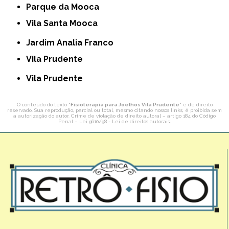
Parque da Mooca
Vila Santa Mooca
Jardim Analia Franco
Vila Prudente
Vila Prudente
O conteúdo do texto "
Fisioterapia para Joelhos Vila Prudente
" é de direito
reservado. Sua reprodução, parcial ou total, mesmo citando nossos links, é proibida sem
a autorização do autor. Crime de violação de direito autoral – artigo 184 do Código
Penal –
Lei 9610/98 - Lei de direitos autorais
.