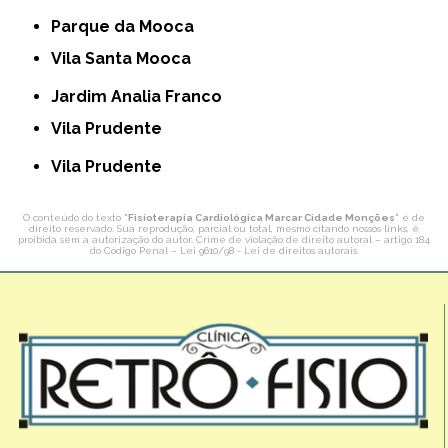
Parque da Mooca
Vila Santa Mooca
Jardim Analia Franco
Vila Prudente
Vila Prudente
O conteúdo do texto "
Fisioterapia Cardiológica Marcar Cidade Monções
" é de
direito reservado. Sua reprodução, parcial ou total, mesmo citando nossos links, é
proibida sem a autorização do autor. Crime de violação de direito autoral – artigo 184
do Código Penal –
Lei 9610/98 - Lei de direitos autorais
.