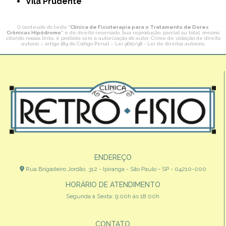
Vila Prudente
O conteúdo do texto "
Clínica de Fisioterapia para o Tratamento de Dores
Crônicas Hipódromo
" é de direito reservado. Sua reprodução, parcial ou total, mesmo
citando nossos links, é proibida sem a autorização do autor. Crime de violação de direito
autoral – artigo 184 do Código Penal –
Lei 9610/98 - Lei de direitos autorais
.
ENDEREÇO
Rua Brigadeiro Jordão, 312 - Ipiranga - São Paulo - SP - 04210-000
HORÁRIO DE ATENDIMENTO
Segunda à Sexta: 9:00h às 18:00h
CONTATO