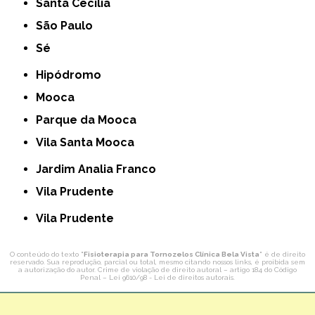
Santa Cecília
São Paulo
Sé
Hipódromo
Mooca
Parque da Mooca
Vila Santa Mooca
Jardim Analia Franco
Vila Prudente
Vila Prudente
O conteúdo do texto "
Fisioterapia para Tornozelos Clínica Bela Vista
" é de direito
reservado. Sua reprodução, parcial ou total, mesmo citando nossos links, é proibida sem
a autorização do autor. Crime de violação de direito autoral – artigo 184 do Código
Penal –
Lei 9610/98 - Lei de direitos autorais
.